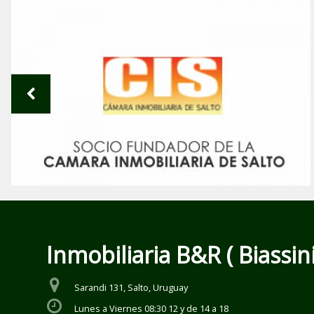
Inmobiliaria B&R ( Biassini
Sarandi 131, Salto, Uruguay
Lunes a Viernes 08:30 12 y de 14 a 18