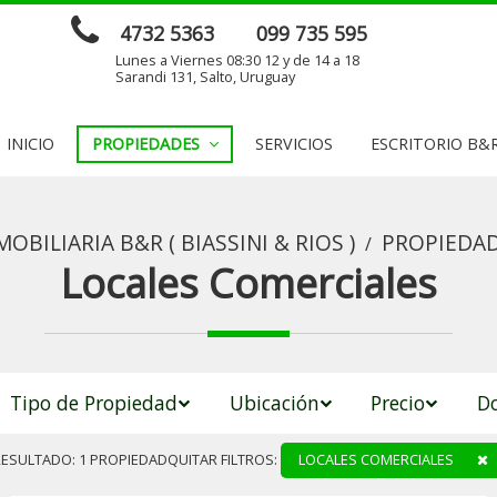
4732 5363
099 735 595
Lunes a Viernes 08:30 12 y de 14 a 18
Sarandi 131, Salto, Uruguay
INICIO
PROPIEDADES
SERVICIOS
ESCRITORIO B&R 
MOBILIARIA B&R ( BIASSINI & RIOS )
PROPIEDA
/
Locales Comerciales
Tipo de Propiedad
Ubicación
Precio
Do
QUITAR FILTROS:
LOCALES COMERCIALES
RESULTADO:
1
PROPIEDAD