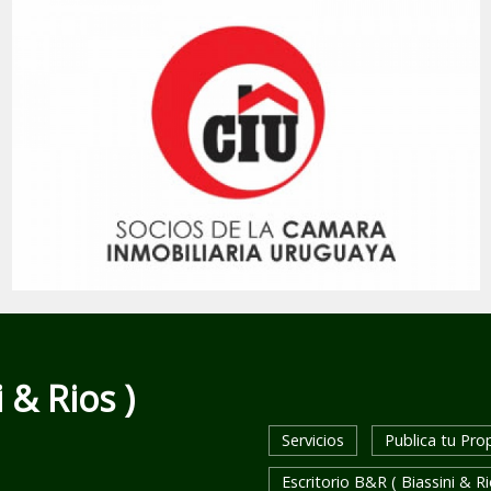
 & Rios )
Servicios
Publica tu Pro
Escritorio B&R ( Biassini & Ri