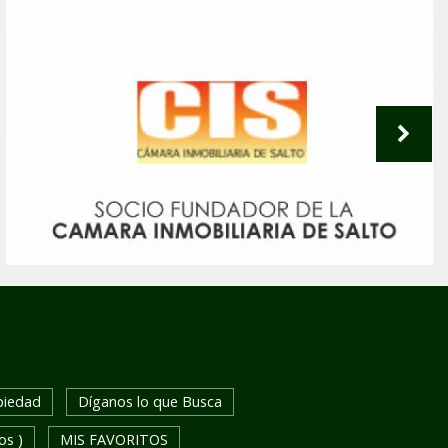
piedad
Díganos lo que Busca
os )
MIS FAVORITOS