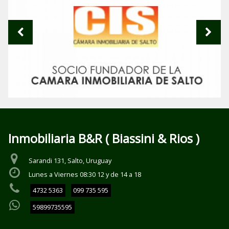
Inmobiliaria B&R ( Biassini & Rios )
Sarandi 131, Salto, Uruguay
Lunes a Viernes 08:30 12 y de 14 a 18
4732 5363
099 735 595
59899735595