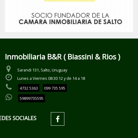
Inmobiliaria B&R ( Biassini & Rios )
Sarandi 131, Salto, Uruguay
Lunes a Viernes 08:30 12 y de 14 a 18
4732 5363
099 735 595
59899735595
REDES SOCIALES