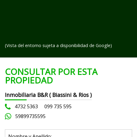
(Vista del entorno sujeta a disponibilidad de Google)
CONSULTAR POR ESTA
PROPIEDAD
Inmobiliaria B&R ( Biassini & Rios )
4732 5363
099 735 595
59899735595